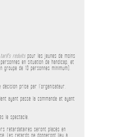
s
tarifs réduits
pour les jeunes de moins
 personnes en situation de handicap, et
d’un groupe de 10 personnes minimum).
 décision prise par l’organisateur.
 client ayant passé la commande et ayant
s le spectacle.
teurs retardataires seront placés en
usé. Les retards ne donneront lieu à