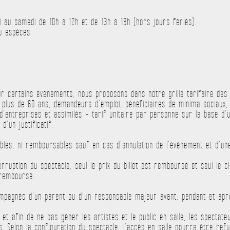
rdi au samedi de 10h à 12h et de 13h à 18h (hors jours fériés).
u espèces.
sur certains événements, nous proposons dans notre grille tarifaire de
e plus de 60 ans, demandeurs d’emploi, bénéficiaires de minima sociaux,
 d’entreprises et assimilés - tarif unitaire par personne sur la base 
d’un justificatif.
ables, ni remboursables sauf en cas d’annulation de l’événement et d’une
erruption du spectacle, seul le prix du billet est remboursé et seul le
 remboursé.
mpagnés d’un parent ou d’un responsable majeur avant, pendant et aprè
et et afin de ne pas gêner les artistes et le public en salle, les specta
es. Selon la configuration du spectacle, l’accès en salle pourra être ref