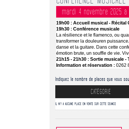
CONFÉRENCE MUSICALE 
mardi 4 novembre 2025 à 
19h00 : Accueil musical - Récita
19h30 : Conférence musicale
La résilience et le flamenco, ou qua
transformer la 
douleuren
 puissance. 
danse et la guitare. Dans cette conf
émotion brute, un souffle de vie. Vi
21h15 - 21h30 : Sortie musicale 
Information et réservation :
 0262 
Indiquez le nombre de places que vous sou
CATÉGORIE
IL N'Y A AUCUNE PLACE EN VENTE SUR CETTE SEANCE