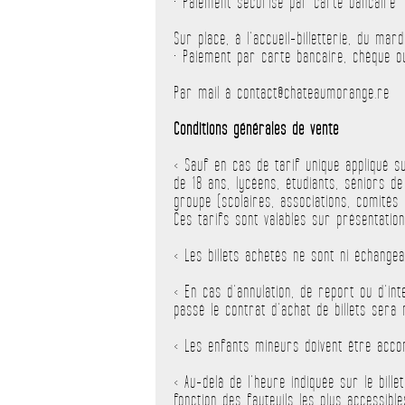
• Paiement sécurisé par carte bancaire
Sur place, à l’accueil-billetterie, du ma
• Paiement par carte bancaire, chèque o
Par mail à contact@chateaumorange.re
Conditions générales de vente
< Sauf en cas de tarif unique appliqué 
de 18 ans, lycéens, étudiants, séniors d
groupe (scolaires, associations, comités
Ces tarifs sont valables sur présentation 
< Les billets achetés ne sont ni échange
< En cas d’annulation, de report ou d’int
passé le contrat d’achat de billets sera
< Les enfants mineurs doivent être acco
< Au-delà de l’heure indiquée sur le bill
fonction des fauteuils les plus accessibl