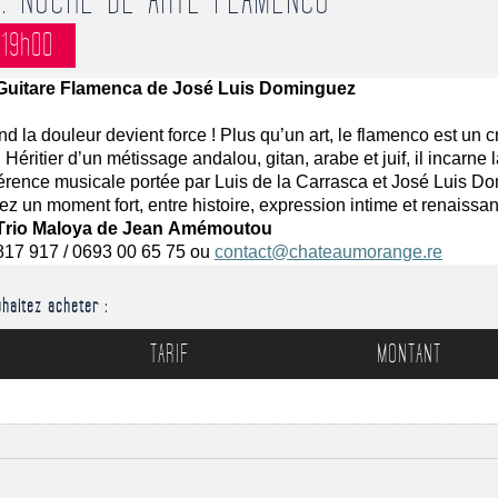
: NOCHE DE ARTE FLAMENCO
19h00
l Guitare Flamenca de José Luis Dominguez
nd la douleur devient force ! Plus qu’un art, le flamenco est un 
Héritier d’un métissage andalou, gitan, arabe et juif, il incarne la
érence musicale portée par Luis de la 
Carrasca
 et José Luis Do
vez un moment fort, entre histoire, expression intime et renaissan
- Trio Maloya de Jean Amémoutou 
817 917 / 0693 00 65 75 
ou
contact@chateaumorange.re
haitez acheter :
TARIF
MONTANT