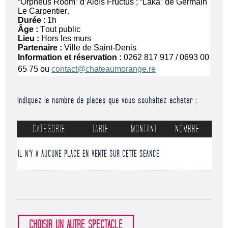
“
Orpheus
 Room” d’Aloïs Fructus ; “Laka” de Germain 
Le Carpentier.
Durée 
: 1h
Âge : 
Tout public
Lieu : 
Hors les murs
Partenaire :
 Ville de Saint-Denis
Information et réservation :
 0262 817 917 / 0693 00 
65 75 
ou
contact@chateaumorange.re
Indiquez le nombre de places que vous souhaitez acheter :
CATÉGORIE
TARIF
MONTANT
NOMBRE
IL N'Y A AUCUNE PLACE EN VENTE SUR CETTE SEANCE