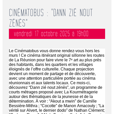
CINÉMATOBUS : "DANN ZIÉ NOUT
ZÉNÈS"
vendredi 17 octobre 2025 à 19h00
Le 
Cinématobus
 vous donne rendez-vous hors les 
murs ! Ce cinéma itinérant original sillonne les routes 
de La Réunion pour faire vivre le 7ᵉ art au plus près 
des habitants, dans les quartiers et les villages 
éloignés de l’offre culturelle. Chaque projection 
devient un moment de partage et de découverte, 
avec une attention particulière portée au cinéma 
réunionnais et aux talents locaux. Ce mois-ci, 
découvrez “
Dann
zié
nout
zénès
”, un programme de 
courts métrages proposé avec La 
Kourmétragerie
autour des thématiques de la jeunesse et de la 
détermination. À voir : “
Akout
 a 
mwin
” de Camille 
Bessière
-Mithra ; “Cocotte” de Manon 
Amacouty
 ; “La 
vérité sur Alvert, le dernier dodo” de Nathan Clément
; 